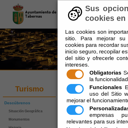
Sus opcion
El Ayuntamiento
-
Tu 
cookies en 
Las cookies son importan
sitio. Para mejorar s
cookies para recordar sus
inicio seguro, recopilar e
del sitio y ofrecerle co
intereses.
Obligatorias
Se
la funcionalidad 
Turismo
Funcionales
Es
Turismo
uso del Sitio
mejorar el funcionamient
Descúbrenos
Personalizada
Situación Geográfica
empresas pub
Monumentos
relevantes para sus inte
Historia