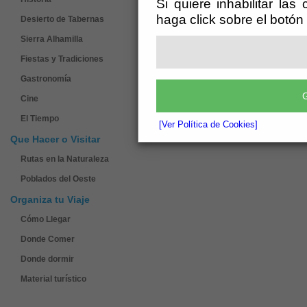
Si quiere inhabilitar las
haga click sobre el botón
Desierto de Tabernas
Sierra Alhamilla
Fiestas y Tradiciones
Gastronomía
G
Cine
El Tiempo
[Ver Política de Cookies]
Que Hacer o Visitar
Rutas en la Naturaleza
Poblados del Oeste
Organiza tu Viaje
Cómo Llegar
Donde Comer
Donde dormir
Material turístico