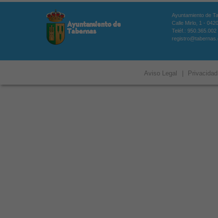
Ayuntamiento de T
Calle Mirlo, 1 - 04
Teléf.: 950.365.002
registro@tabernas
Aviso Legal
|
Privacidad