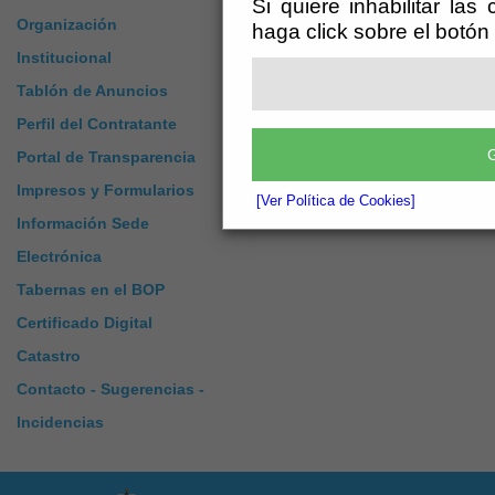
Si quiere inhabilitar las
Organización
haga click sobre el botón
Institucional
Tablón de Anuncios
Perfil del Contratante
G
Portal de Transparencia
Impresos y Formularios
[Ver Política de Cookies]
Información Sede
Electrónica
Tabernas en el BOP
Certificado Digital
Catastro
Contacto - Sugerencias -
Incidencias