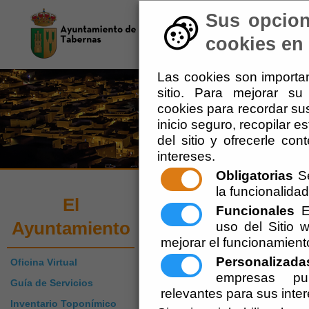
Sus opcion
El Ayuntamiento
-
Tu 
cookies en 
Las cookies son importan
sitio. Para mejorar s
cookies para recordar sus
inicio seguro, recopilar e
del sitio y ofrecerle co
intereses.
Obligatorias
Se
la funcionalidad 
Organización Ins
El
Funcionales
Es
Ayuntamiento
uso del Sitio
mejorar el funcionamient
Personalizada
Oficina Virtual
empresas pub
Guía de Servicios
relevantes para sus inte
Inventario Toponímico