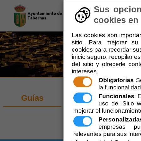
Sus opcion
El Ayuntamiento
-
Tu 
cookies en 
Las cookies son importan
sitio. Para mejorar s
cookies para recordar sus
inicio seguro, recopilar e
del sitio y ofrecerle co
intereses.
Obligatorias
Se
la funcionalidad 
Organizaciones
Funcionales
Es
Guías
uso del Sitio
mejorar el funcionamient
Personalizada
Científicas y Tecnológicas
empresas pub
relevantes para sus inte