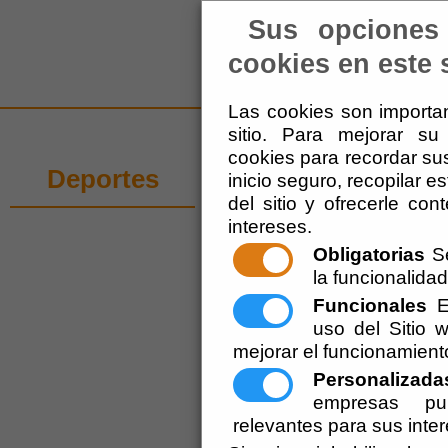
Sus opciones
El Ayuntamiento
-
Tu 
cookies en este s
Las cookies son importan
sitio. Para mejorar s
cookies para recordar sus
LIGA DE VERAN
Deportes
inicio seguro, recopilar e
del sitio y ofrecerle co
INSCRIPCIÓN
intereses.
Obligatorias
Se
Vigente.
la funcionalidad 
Escuchar
LIG
Funcionales
Es
uso del Sitio
Del 
mejorar el funcionamient
15 d
Personalizada
Cons
empresas pub
Hoja
relevantes para sus inte