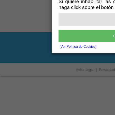
Si quiere inhabilitar las
haga click sobre el botón
G
Ayuntamiento de T
Calle Mirlo, 1 - 04
[Ver Política de Cookies]
Teléf.: 950.365.002
registro@tabernas
Aviso Legal
|
Privacidad